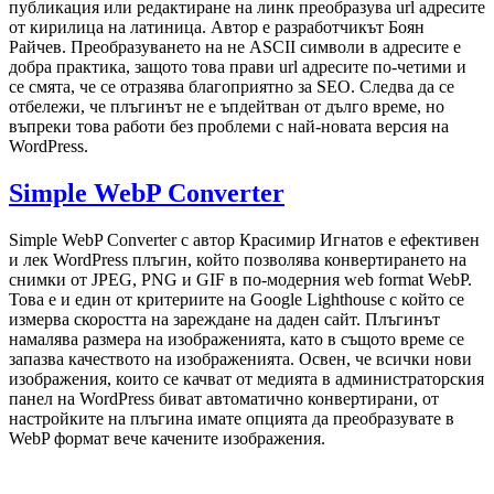
публикация или редактиране на линк преобразува url адресите
от кирилица на латиница. Aвтор е разработчикът Боян
Райчев. Преобразуването на не ASCII символи в адресите е
добра практика, защото това прави url адресите по-четими и
се смята, че се отразява благоприятно за SEO. Следва да се
отбележи, че плъгинът не е ъпдейтван от дълго време, но
въпреки това работи без проблеми с най-новата версия на
WordPress.
Simple WebP Converter
Simple WebP Converter с автор Красимир Игнатов е ефективен
и лек WordPress плъгин, който позволява конвертирането на
снимки от JPEG, PNG и GIF в по-модерния web format WebP.
Това е и един от критериите на Google Lighthouse с който се
измерва скоростта на зареждане на даден сайт. Плъгинът
намалява размера на изображенията, като в същото време сe
запазва качеството на изображенията. Освен, че всички нови
изображения, които се качват от медията в администраторския
панел на WordPress биват автоматично конвертирани, от
настройките на плъгина имате опцията да преобразувате в
WebP формат вече качените изображения.