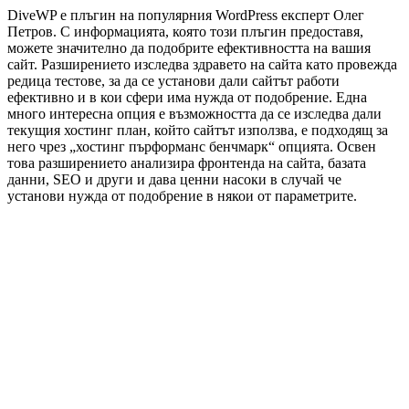
DiveWP е плъгин на популярния WordPress експерт Олег
Петров. С информацията, която този плъгин предоставя,
можете значително да подобрите ефективността на вашия
сайт. Разширението изследва здравето на сайта като провежда
редица тестове, за да се установи дали сайтът работи
ефективно и в кои сфери има нужда от подобрение. Една
много интересна опция е възможността да се изследва дали
текущия хостинг план, който сайтът използва, е подходящ за
него чрез „хостинг пърформанс бенчмарк“ опцията. Освен
това разширението анализира фронтенда на сайта, базата
данни, SEO и други и дава ценни насоки в случай че
установи нужда от подобрение в някои от параметрите.