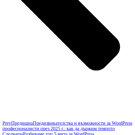
Prev
Предишна
Предизвикателства и възможности за WordPress
професионалисти през 2025 г.: как да държим темпото
Следваща
Разбиваме топ 5 мита за WordPress