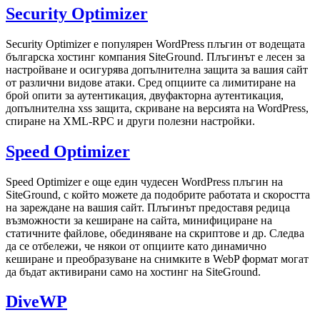
Security Optimizer
Security Optimizer е популярен WordPress плъгин от водещата
българска хостинг компания SiteGround. Плъгинът е лесен за
настройване и осигурява допълнителна защита за вашия сайт
от различни видове атаки. Сред опциите са лимитиране на
брой опити за аутентикация, двуфакторна аутентикация,
допълнителна xss защита, скриване на версията на WordPress,
спиране на XML-RPC и други полезни настройки.
Speed Optimizer
Speed Optimizer е още един чудесен WordPress плъгин на
SiteGround, с който можете да подобрите работата и скоростта
на зареждане на вашия сайт. Плъгинът предоставя редица
възможности за кеширане на сайта, минифициране на
статичните файлове, обединяване на скриптове и др. Следва
да се отбележи, че някои от опциите като динамично
кеширане и преобразуване на снимките в WebP формат могат
да бъдат активирани само на хостинг на SiteGround.
DiveWP