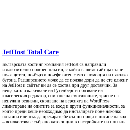
JetHost Total Care
Българската хостинг компания JetHost са направили
изключително полезен плъгин, с който вашият сайт да стане
по-защитен, по-бърз и по-ефикасен само с помощта на няколко
бутона. Разширението може да се ползва дори да не сте клиент
на JetHost и сайтът ви да се хоства при друг доставчик. За
неща като изключване на Гутенберг и ползване на
класическия редактор, спиране на емотиконите, триене на
ненужни ревизии, скриване на версията на WordPress,
лимитиране на опитите за вход и други функционалности, за
които преди беше необходимо да инсталирате поне няколко
плъгина или пък да прекарате безсънни нощи в писане на код
– всичко това е събрано като опции в настройките на плъгина.