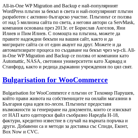
All-in-One WP Migration and Backup е най-популярният
WordPress плъгин за бекъп в света и най-популярният плъгин
разработен с активно българско участие. Плъгинът се ползва
от над 5 милиона сайта по света, а негови автори са ServMask,
компания основана през 2013г. от Борислав Ангелов, Яни
Илиев и Пим Илиев. С помощта на плъгина, можете да
правите надеждни бекъпи на вашия сайт, както и да
мигрирате сайта си от един акаунт на друг. Можете и да
автоматизирате процеса по създаване на бекъп чрез wp-cli. All-
in-One WP Migration and Backup се ползва от компании като
Automattic, NASA, световни университети като Харвард и
Станфорд, както и редица държавни учреждения по цял свят.
Bulgarisation for WooCommerce
Bulgarisation for WooCommerce е плъгин от Тихомир Парушев,
който прави живота на собствениците на онлайн магазини в
България една идея по-лесен. Плъгинът предоставя
възможности за генериране на документи, които се изискват
от НАП като одиторски файл съобразно Наредба Н-18,
фактури, кредитно известие в случай на върната поръчка и
други. Добавени са и методи за доставка със Спиди, Еконт,
Box Now и CVC.