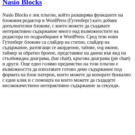
Nasio Blocks
Nasio Blocks е лек плъгин, който разширява функциите на
блоковия редактор в WordPress (Гутенберг) като добавя
допълнителни блокове, с които можете да създавате
интерактивно съдържание много над възможностите на
редактора по подразбиране в WordPress. Сред тези нови
Гутенберг блокове са слайдер на статии, слайдер на
съдържание, разтягащи се акордеони, табове, svg икони,
таймер за обратно броене, представяне на данни във вид на
стълбовидна диаграма, (bar chart), кръгова диаграма (pie chart)
и други. Още едно голямо предимство на този плъгин е
възможността да използвате готово демо съдържание под
формата на блок патерни, които можете да копирате буквално
с един клик и с помощта на които можете да създадете
висококачествено интерактивно съдържание за секунди.