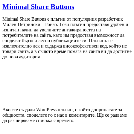
Minimal Share Buttons
Minimal Share Buttons е плъгин от популярния разработчик
Милен Петрински – Гонзо. Tози плъгин предоставя удобен и
изпитан начин да увеличите ангажираността на
потребителите на сайта, като им предоставя възможност да
споделят бързо и лесно публикациите си. Плъгинът е
изключително лек и съдържа високоефективен код, който не
товари сайта, а в същото време помага на сайта ви да достигне
до нова аудитория.
Ако сте създали WordPress плъгин, с който допринасяте за
общността, споделете го с нас в коментарите. Ще се радваме
да разширяваме списъка с времето.