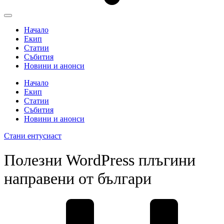
Начало
Екип
Статии
Събития
Новини и анонси
Начало
Екип
Статии
Събития
Новини и анонси
Стани ентусиаст
Полезни WordPress плъгини
направени от българи