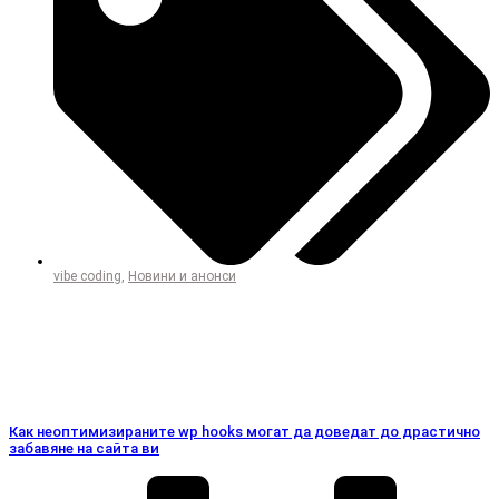
vibe coding
,
Новини и анонси
Как неоптимизираните wp hooks могат да доведат до драстично
забавяне на сайта ви