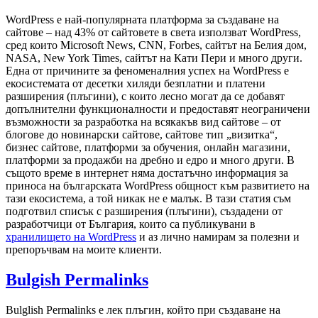
WordPress е най-популярната платформа за създаване на
сайтове – над 43% от сайтовете в света използват WordPress,
сред които Microsoft News, CNN, Forbes, сайтът на Белия дом,
NASA, New York Times, сайтът на Кати Пери и много други.
Една от причините за феноменалния успех на WordPress е
екосистемата от десетки хиляди безплатни и платени
разширения (плъгини), с които лесно могат да се добавят
допълнителни функционалности и предоставят неограничени
възможности за разработка на всякакъв вид сайтове – от
блогове до новинарски сайтове, сайтове тип „визитка“,
бизнес сайтове, платформи за обучения, онлайн магазини,
платформи за продажби на дребно и едро и много други. В
същото време в интернет няма достатъчно информация за
приноса на българската WordPress общност към развитието на
тази екосистема, а той никак не е малък. В тази статия съм
подготвил списък с разширения (плъгини), създадени от
разработчици от България, които са публикувани в
хранилището на WordPress
и аз лично намирам за полезни и
препоръчвам на моите клиенти.
Bulgish Permalinks
Bulglish Permalinks е лек плъгин, който при създаване на