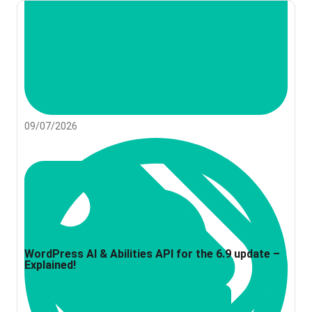
09/07/2026
WordPress AI & Abilities API for the 6.9 update –
Explained!