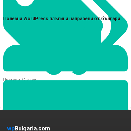
Полезни WordPress плъгини направени от българи
Плъгини
,
Статии
wp
Bulgaria.com