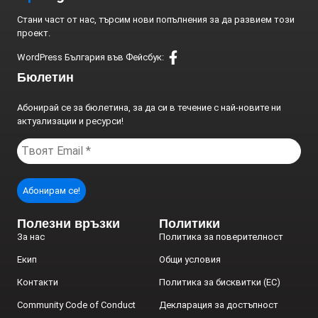
Стани част от нас, търсим нови попълнения за да развием този
проект.
WordPress България във Фейсбук:
Бюлетин
Абонирай се за бюлетина, за да си в течение с най-новите ни
актуализации и ресурси!
Полезни връзки
Политики
За нас
Политика за поверителност
Екип
Общи условия
Контакти
Политика за бисквитки (ЕС)
Community Code of Conduct
Декларация за достъпност